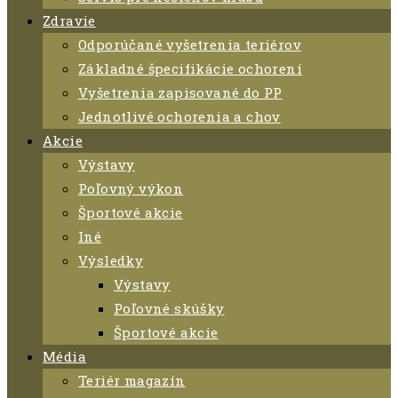
Zdravie
Odporúčané vyšetrenia teriérov
Základné špecifikácie ochorení
Vyšetrenia zapisované do PP
Jednotlivé ochorenia a chov
Akcie
Výstavy
Poľovný výkon
Športové akcie
Iné
Výsledky
Výstavy
Poľovné skúšky
Športové akcie
Média
Teriér magazín