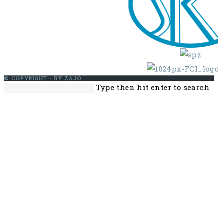
© COPYRIGHT - BY ZAJO
Search
Pr
Type then hit enter to search
this
Es
website
to
cl
th
se
pa