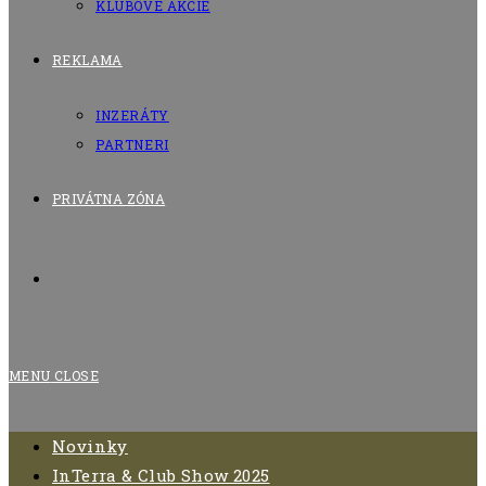
KLUBOVÉ AKCIE
REKLAMA
INZERÁTY
PARTNERI
PRIVÁTNA ZÓNA
TOGGLE
WEBSITE
MENU
CLOSE
SEARCH
Novinky
InTerra & Club Show 2025