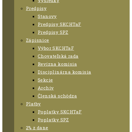
Výsledky
Predpisy
Stanovy
Predpisy SKCHTaF
Predpisy SPZ
Zápisnice
Výbor SKCHTaF
Chovateľská rada
Revízna komisia
Disciplinárna komisia
Sekcie
Archív
Členská schôdza
Platby
Poplatky SKCHTaF
Poplatky SPZ
2% z dane