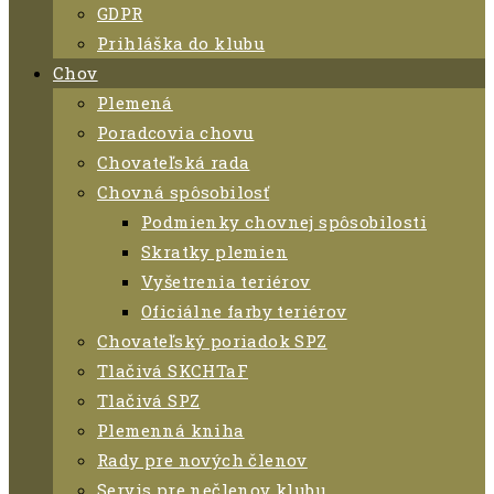
GDPR
Prihláška do klubu
Chov
Plemená
Poradcovia chovu
Chovateľská rada
Chovná spôsobilosť
Podmienky chovnej spôsobilosti
Skratky plemien
Vyšetrenia teriérov
Oficiálne farby teriérov
Chovateľský poriadok SPZ
Tlačivá SKCHTaF
Tlačivá SPZ
Plemenná kniha
Rady pre nových členov
Servis pre nečlenov klubu