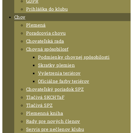
GDPR
Prihláška do klubu
Chov
Plemená
Poradcovia chovu
Chovateľská rada
Chovná spôsobilosť
Podmienky chovnej spôsobilosti
Skratky plemien
Vyšetrenia teriérov
Oficiálne farby teriérov
Chovateľský poriadok SPZ
Tlačivá SKCHTaF
Tlačivá SPZ
Plemenná kniha
Rady pre nových členov
Servis pre nečlenov klubu