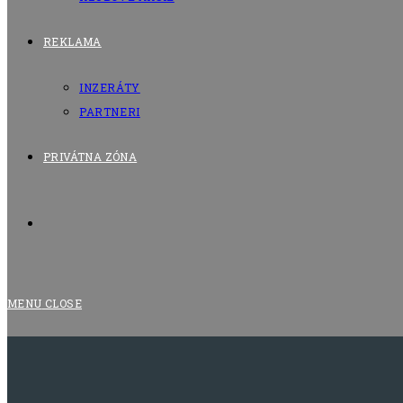
REKLAMA
INZERÁTY
PARTNERI
PRIVÁTNA ZÓNA
TOGGLE
WEBSITE
MENU
CLOSE
SEARCH