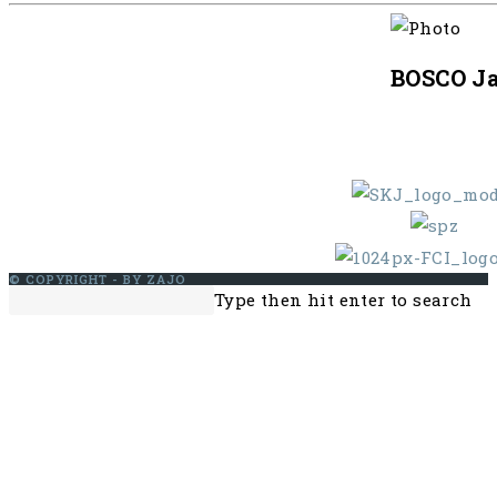
BOSCO Ja
© COPYRIGHT - BY ZAJO
Search
Press
Type then hit enter to search
this
Escape
website
to
close
the
search
panel.