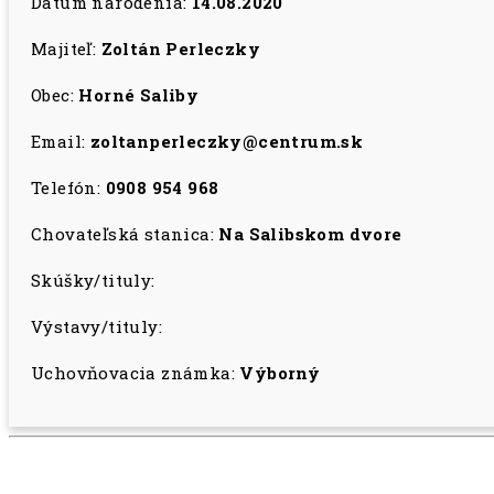
Dátum narodenia:
14.08.2020
Majiteľ:
Zoltán Perleczky
Obec:
Horné Saliby
Email:
zoltanperleczky@centrum.sk
Telefón:
0908 954 968
Chovateľská stanica:
Na Salibskom dvore
Skúšky/tituly:
Výstavy/tituly:
Uchovňovacia známka:
Výborný