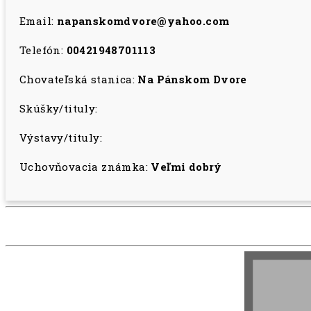
Email:
napanskomdvore@yahoo.com
Telefón:
00421948701113
Chovateľská stanica:
Na Pánskom Dvore
Skúšky/tituly:
Výstavy/tituly:
Uchovňovacia známka:
Veľmi dobrý