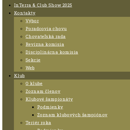
InTerra & Club Show 2025
Kontakty
Výbor
Poradcovia chovu
Chovateľská rada
Revízna komisia
Disciplinárna komisia
Sekcie
Web
Klub
O klube
Zoznam členov
Klubové šampionáty
Podmienky
Zoznam klubových šampiónov
Teriér roka