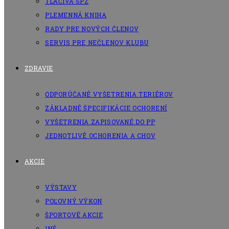
TLAČIVÁ SPZ
PLEMENNÁ KNIHA
RADY PRE NOVÝCH ČLENOV
SERVIS PRE NEČLENOV KLUBU
ZDRAVIE
ODPORÚČANÉ VYŠETRENIA TERIÉROV
ZÁKLADNÉ ŠPECIFIKÁCIE OCHORENÍ
VYŠETRENIA ZAPISOVANÉ DO PP
JEDNOTLIVÉ OCHORENIA A CHOV
AKCIE
VÝSTAVY
POĽOVNÝ VÝKON
ŠPORTOVÉ AKCIE
INÉ