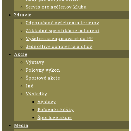
Servis pre nečlenov klubu
Zdravie
Odporúčané vyšetrenia teriérov
Základné špecifikácie ochorení
Vyšetrenia zapisované do PP
Jednotlivé ochorenia a chov
Akcie
Výstavy
Poľovný výkon
Športové akcie
Iné
Výsledky
Výstavy
Poľovné skúšky
Športové akcie
Média