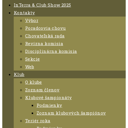
InTerra & Club Show 2025
Kontakty
Výbor
Poradcovia chovu
Chovateľská rada
Revízna komisia
Disciplinárna komisia
Sekcie
Web
Klub
O klube
Zoznam členov
Klubové šampionáty
Podmienky
Zoznam klubových šampiónov
Teriér roka