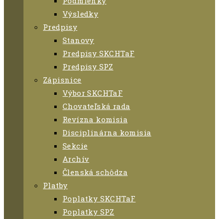
Podmienky
Výsledky
Predpisy
Stanovy
Predpisy SKCHTaF
Predpisy SPZ
Zápisnice
Výbor SKCHTaF
Chovateľská rada
Revízna komisia
Disciplinárna komisia
Sekcie
Archív
Členská schôdza
Platby
Poplatky SKCHTaF
Poplatky SPZ