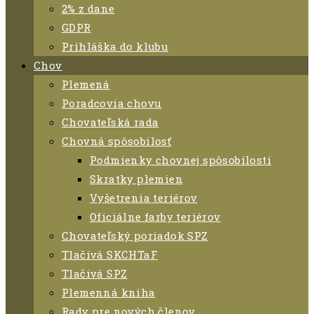
2% z dane
GDPR
Prihláška do klubu
Chov
Plemená
Poradcovia chovu
Chovateľská rada
Chovná spôsobilosť
Podmienky chovnej spôsobilosti
Skratky plemien
Vyšetrenia teriérov
Oficiálne farby teriérov
Chovateľský poriadok SPZ
Tlačivá SKCHTaF
Tlačivá SPZ
Plemenná kniha
Rady pre nových členov