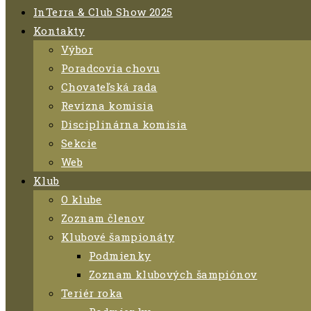
InTerra & Club Show 2025
Kontakty
Výbor
Poradcovia chovu
Chovateľská rada
Revízna komisia
Disciplinárna komisia
Sekcie
Web
Klub
O klube
Zoznam členov
Klubové šampionáty
Podmienky
Zoznam klubových šampiónov
Teriér roka