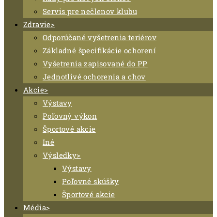
Servis pre nečlenov klubu
Zdravie
Odporúčané vyšetrenia teriérov
Základné špecifikácie ochorení
Vyšetrenia zapisované do PP
Jednotlivé ochorenia a chov
Akcie
Výstavy
Poľovný výkon
Športové akcie
Iné
Výsledky
Výstavy
Poľovné skúšky
Športové akcie
Média