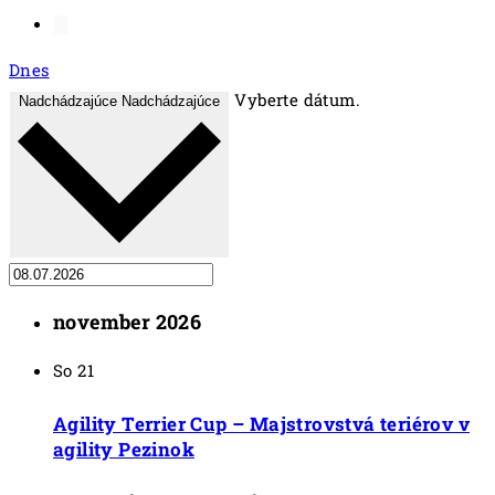
Dnes
Vyberte dátum.
Nadchádzajúce
Nadchádzajúce
november 2026
So
21
Agility Terrier Cup – Majstrovstvá teriérov v
agility Pezinok