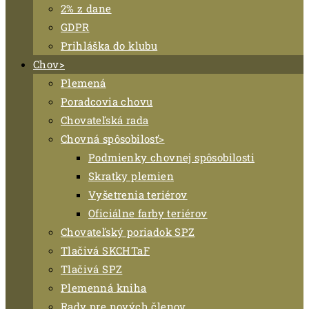
2% z dane
GDPR
Prihláška do klubu
Chov
Plemená
Poradcovia chovu
Chovateľská rada
Chovná spôsobilosť
Podmienky chovnej spôsobilosti
Skratky plemien
Vyšetrenia teriérov
Oficiálne farby teriérov
Chovateľský poriadok SPZ
Tlačivá SKCHTaF
Tlačivá SPZ
Plemenná kniha
Rady pre nových členov