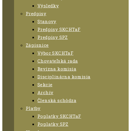
Výsledky
Predpisy
Stanovy
Predpisy SKCHTaF
Predpisy SPZ
Zápisnice
Výbor SKCHTaF
Chovateľská rada
Revízna komisia
Disciplinárna komisia
Sekcie
Archív
Členská schôdza
Platby
Poplatky SKCHTaF
Poplatky SPZ