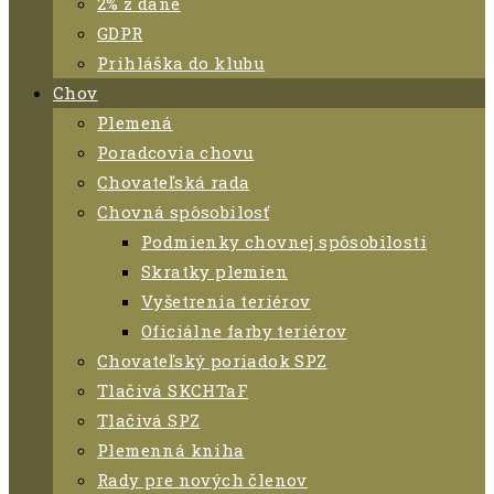
2% z dane
GDPR
Prihláška do klubu
Chov
Plemená
Poradcovia chovu
Chovateľská rada
Chovná spôsobilosť
Podmienky chovnej spôsobilosti
Skratky plemien
Vyšetrenia teriérov
Oficiálne farby teriérov
Chovateľský poriadok SPZ
Tlačivá SKCHTaF
Tlačivá SPZ
Plemenná kniha
Rady pre nových členov