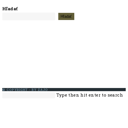
Hľadať
Hľadať
© COPYRIGHT - BY ZAJO
Search
Pr
Type then hit enter to search
this
Es
website
to
cl
th