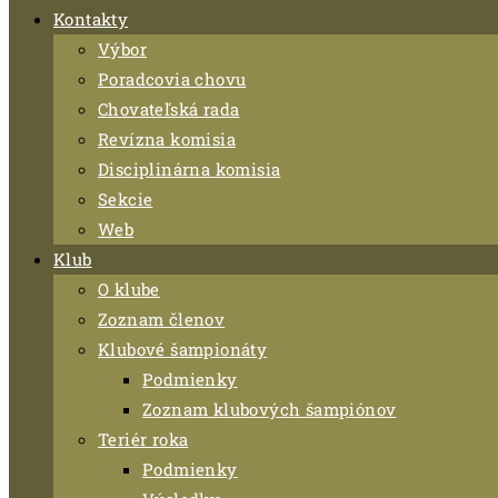
Kontakty
Výbor
Poradcovia chovu
Chovateľská rada
Revízna komisia
Disciplinárna komisia
Sekcie
Web
Klub
O klube
Zoznam členov
Klubové šampionáty
Podmienky
Zoznam klubových šampiónov
Teriér roka
Podmienky