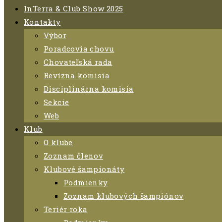
InTerra & Club Show 2025
Kontakty
Výbor
Poradcovia chovu
Chovateľská rada
Revízna komisia
Disciplinárna komisia
Sekcie
Web
Klub
O klube
Zoznam členov
Klubové šampionáty
Podmienky
Zoznam klubových šampiónov
Teriér roka