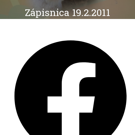
Zápisnica 19.2.2011
Opens
in
a
new
window