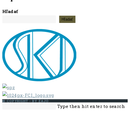
Hľadať
Hľadať
© COPYRIGHT - BY ZAJO
Search
Pr
Type then hit enter to search
this
Es
website
to
cl