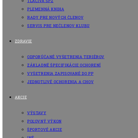
TLAČIVÁ SPZ
PLEMENNÁ KNIHA
RADY PRE NOVÝCH ČLENOV
SERVIS PRE NEČLENOV KLUBU
ZDRAVIE
ODPORÚČANÉ VYŠETRENIA TERIÉROV
ZÁKLADNÉ ŠPECIFIKÁCIE OCHORENÍ
VYŠETRENIA ZAPISOVANÉ DO PP
JEDNOTLIVÉ OCHORENIA A CHOV
AKCIE
VÝSTAVY
POĽOVNÝ VÝKON
ŠPORTOVÉ AKCIE
INÉ