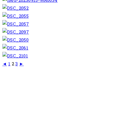
◄
1
2
3
►