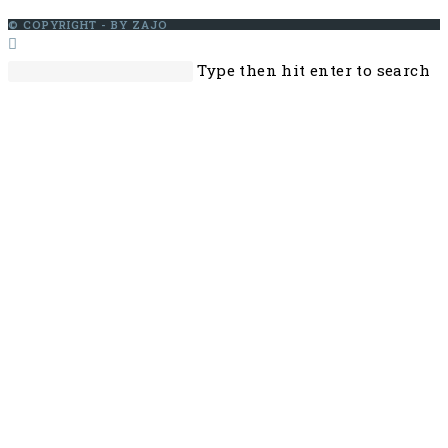
© COPYRIGHT - BY ZAJO
Search
Pr
Type then hit enter to search
this
Es
website
to
cl
th
se
pa