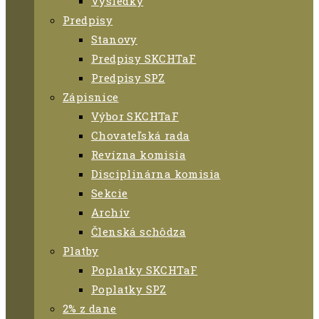
Výsledky
Predpisy
Stanovy
Predpisy SKCHTaF
Predpisy SPZ
Zápisnice
Výbor SKCHTaF
Chovateľská rada
Revízna komisia
Disciplinárna komisia
Sekcie
Archív
Členská schôdza
Platby
Poplatky SKCHTaF
Poplatky SPZ
2% z dane