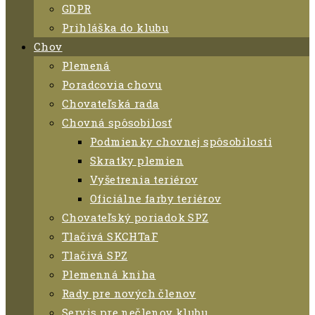
GDPR
Prihláška do klubu
Chov
Plemená
Poradcovia chovu
Chovateľská rada
Chovná spôsobilosť
Podmienky chovnej spôsobilosti
Skratky plemien
Vyšetrenia teriérov
Oficiálne farby teriérov
Chovateľský poriadok SPZ
Tlačivá SKCHTaF
Tlačivá SPZ
Plemenná kniha
Rady pre nových členov
Servis pre nečlenov klubu