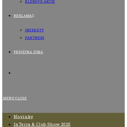
KLUBOVÉ AKCIE
REKLAMA
INZERÁTY
PARTNERI
PRIVÁTNA ZÓNA
TOGGLE
WEBSITE
MENU
CLOSE
SEARCH
Novinky
InTerra & Club Show 2025