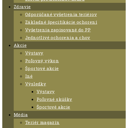
Zdravie
Odporúčané vyšetrenia teriérov
Základné špecifikácie ochorení
Vyšetrenia zapisované do PP
Jednotlivé ochorenia a chov
Akcie
Výstavy
Poľovný výkon
Športové akcie
Iné
Výsledky
Výstavy
Poľovné skúšky
Športové akcie
Média
Teriér magazín