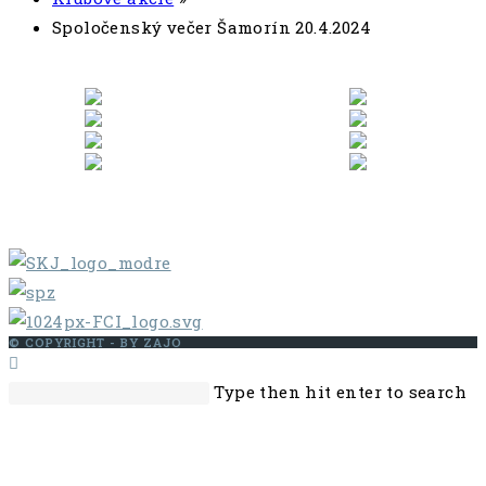
Spoločenský večer Šamorín 20.4.2024
© COPYRIGHT - BY ZAJO
Search
Pr
Type then hit enter to search
this
Es
website
to
cl