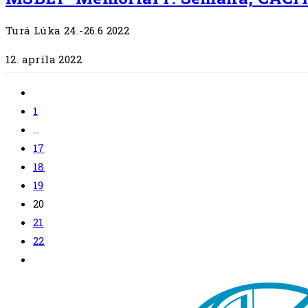
Turá Lúka 24.-26.6 2022
12. apríla 2022
Go
to
1
the
…
previous
17
page
18
19
20
21
22
Go
to
the